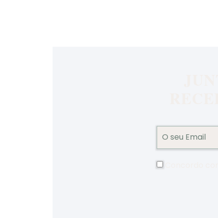
JUN
RECE
Concordo co