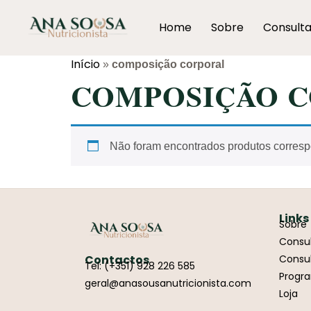
Home
Sobre
Consult
Início
»
composição corporal
COMPOSIÇÃO 
Não foram encontrados produtos corresp
Links
Sobre
Consul
Contactos
Consul
Tel: (+351) 928 226 585
Progr
geral@anasousanutricionista.com
Loja