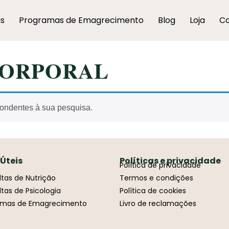
as
Programas de Emagrecimento
Blog
Loja
Co
CORPORAL
ondentes à sua pesquisa.
 Úteis
Políticas e privacidade
Política de privacidade
tas de Nutrição
Termos e condições
tas de Psicologia
Política de cookies
amas de Emagrecimento
Livro de reclamações