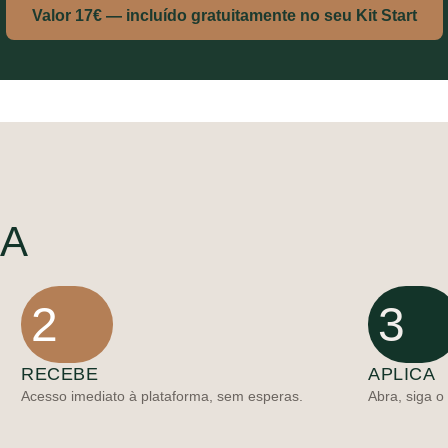
Valor 17€ — incluído gratuitamente no seu Kit Start
NA
2
3
RECEBE
APLICA
Acesso imediato à plataforma, sem esperas.
Abra, siga 