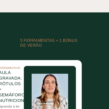
5 FERRAMENTAS + 1 BÓNUS
DE VERÃO
FERRAMENTA 05
AULA
GRAVADA:
RÓTULOS
+
SEMÁFORO
NUTRICIONAL
Aprenda a ler