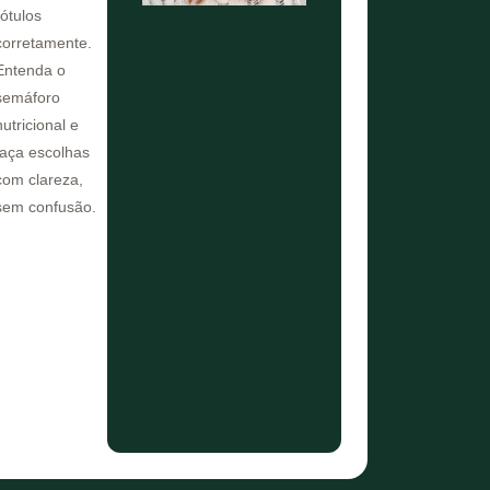
rótulos
corretamente.
Entenda o
semáforo
nutricional e
faça escolhas
com clareza,
sem confusão.