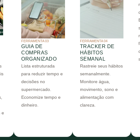
FERRAMENTA 03
FERRAMENTA 04
GUIA DE
TRACKER DE
COMPRAS
HÁBITOS
ORGANIZADO
SEMANAL
s
Lista estruturada
Rastreie seus hábitos
is
para reduzir tempo e
semanalmente.
decisões no
Monitore água,
supermercado.
movimento, sono e
s,
Economize tempo e
alimentação com
dinheiro.
clareza.
 e