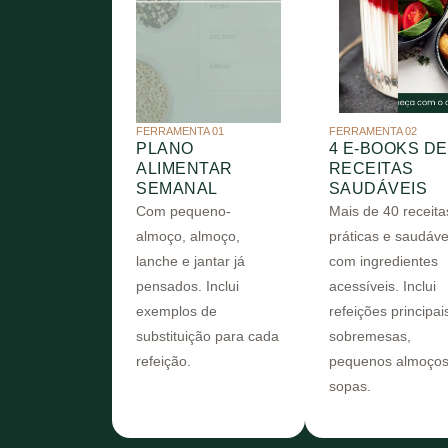
FERRAMENTA 01
FERRAMENTA 02
PLANO
4 E-BOOKS DE
ALIMENTAR
RECEITAS
SEMANAL
SAUDÁVEIS
Com pequeno-
Mais de 40 receita
almoço, almoço,
práticas e saudáve
lanche e jantar já
com ingredientes
pensados. Inclui
acessíveis. Inclui
exemplos de
refeições principai
substituição para cada
sobremesas,
refeição.
pequenos almoços
sopas.