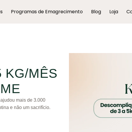
as
Programas de Emagrecimento
Blog
Loja
Co
5 KG/MÊS
OME
á ajudou mais de 3.000
ina e não um sacrifício.