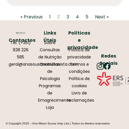
« Previous
1
3
4
5
Next »
2
Links
Políticas
Contactos
Úteis
e
Tel: (+351)
Sobre
privacidade
928 226
Consultas
Política de
Redes
585
de Nutrição
privacidade
Sociais
geral@anasousanutricionista.com
Consultas
Termos e
de
condições
Psicologia
Política de
Programas
cookies
de
Livro de
Emagrecimento
reclamações
Loja
© Copyright 2025 – Ana Matos Sousa Unip Lda | Todos os direitos reservados