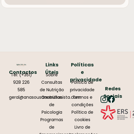
Links
Políticas
Contactos
Úteis
e
Tel: (+351)
Sobre
privacidade
928 226
Consultas
Política de
Redes
585
de Nutrição
privacidade
Sociais
geral@anasousanutricionista.com
Consultas
Termos e
de
condições
Psicologia
Política de
Programas
cookies
de
Livro de