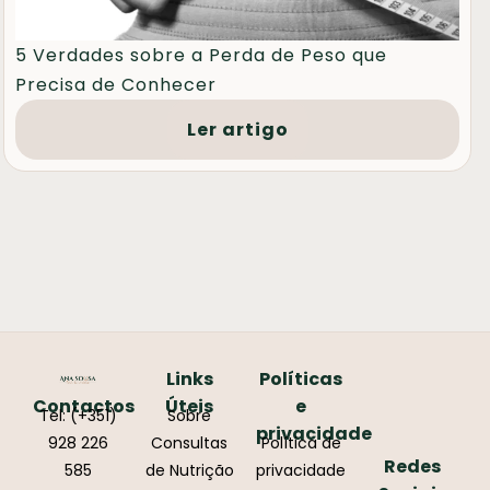
5 Verdades sobre a Perda de Peso que
Precisa de Conhecer
Ler artigo
Links
Políticas
Contactos
Úteis
e
Tel: (+351)
Sobre
privacidade
928 226
Consultas
Política de
Redes
585
de Nutrição
privacidade