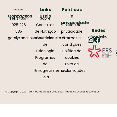
Links
Políticas
Contactos
Úteis
e
Tel: (+351)
Sobre
privacidade
928 226
Consultas
Política de
Redes
585
de Nutrição
privacidade
Sociais
geral@anasousanutricionista.com
Consultas
Termos e
de
condições
Psicologia
Política de
Programas
cookies
de
Livro de
Emagrecimento
reclamações
Loja
© Copyright 2025 – Ana Matos Sousa Unip Lda | Todos os direitos reservados