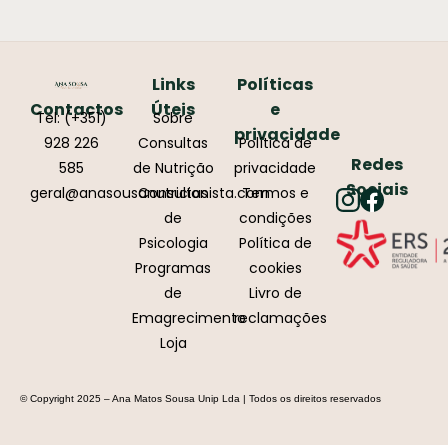
Links
Políticas
Contactos
Úteis
e
Tel: (+351)
Sobre
privacidade
928 226
Consultas
Política de
Redes
585
de Nutrição
privacidade
Sociais
geral@anasousanutricionista.com
Consultas
Termos e
de
condições
Psicologia
Política de
Programas
cookies
de
Livro de
Emagrecimento
reclamações
Loja
© Copyright 2025 – Ana Matos Sousa Unip Lda | Todos os direitos reservados