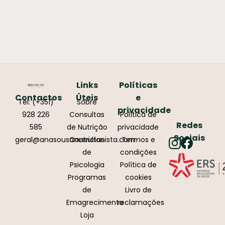
Links
Políticas
Contactos
Úteis
e
Tel: (+351)
Sobre
privacidade
928 226
Consultas
Política de
Redes
585
de Nutrição
privacidade
Sociais
geral@anasousanutricionista.com
Consultas
Termos e
de
condições
Psicologia
Política de
Programas
cookies
de
Livro de
Emagrecimento
reclamações
Loja