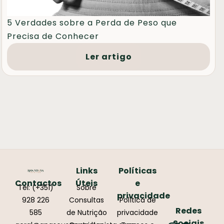
5 Verdades sobre a Perda de Peso que
Precisa de Conhecer
Ler artigo
Links
Políticas
Contactos
Úteis
e
Tel: (+351)
Sobre
privacidade
928 226
Consultas
Política de
Redes
585
de Nutrição
privacidade
Sociais