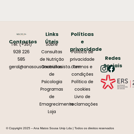
Links
Políticas
Contactos
Úteis
e
Tel: (+351)
Sobre
privacidade
928 226
Consultas
Política de
Redes
585
de Nutrição
privacidade
Sociais
geral@anasousanutricionista.com
Consultas
Termos e
de
condições
Psicologia
Política de
Programas
cookies
de
Livro de
Emagrecimento
reclamações
Loja
© Copyright 2025 – Ana Matos Sousa Unip Lda | Todos os direitos reservados