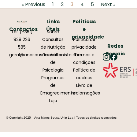
« Previous
1
2
4
5
Next »
3
Links
Políticas
Contactos
Úteis
e
Tel: (+351)
Sobre
privacidade
928 226
Consultas
Política de
Redes
585
de Nutrição
privacidade
Sociais
geral@anasousanutricionista.com
Consultas
Termos e
de
condições
Psicologia
Política de
Programas
cookies
de
Livro de
Emagrecimento
reclamações
Loja
© Copyright 2025 – Ana Matos Sousa Unip Lda | Todos os direitos reservados