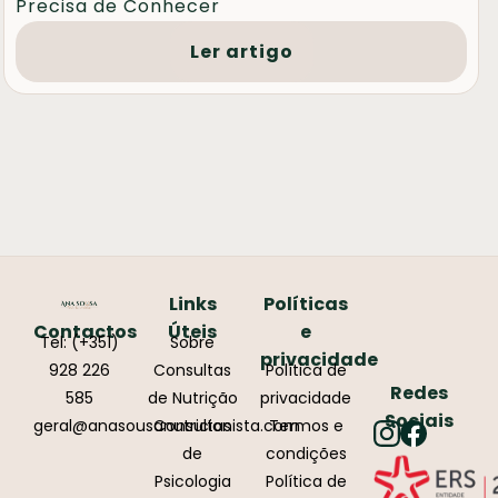
Precisa de Conhecer
Ler artigo
Links
Políticas
Contactos
Úteis
e
Tel: (+351)
Sobre
privacidade
928 226
Consultas
Política de
Redes
585
de Nutrição
privacidade
Sociais
geral@anasousanutricionista.com
Consultas
Termos e
de
condições
Psicologia
Política de