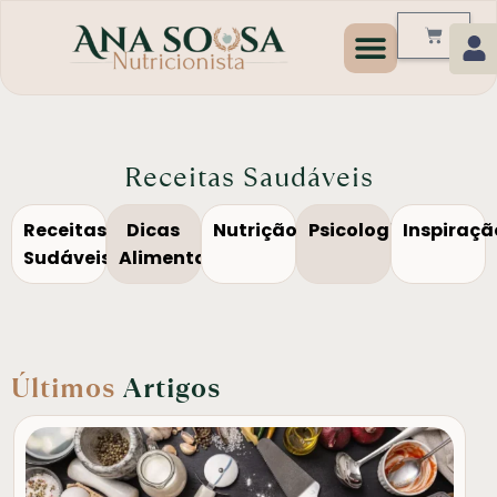
Programas de Emagrecim
Receitas Saudáveis
Receitas
Dicas
Nutrição
Psicologia
Inspiraçã
Sudáveis
Alimentação
Últimos
Artigos