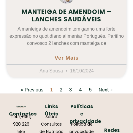
MANTEIGA DE AMENDOIM –
LANCHES SAUDÁVEIS
A manteiga de amendoim tem ganho uma forte
expressão no quotidiano alimentar Português. Partilho
convosco 2 lanches com manteiga de
Ver Mais
Ana Sousa
16/10/2024
2
3
4
5
Next »
« Previous
1
Links
Políticas
Contactos
Úteis
e
Tel: (+351)
Sobre
privacidade
928 226
Consultas
Política de
Redes
585
de Nutrição
privacidade