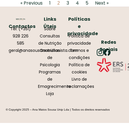
« Previous
1
3
4
5
Next »
2
Links
Políticas
Contactos
Úteis
e
Tel: (+351)
Sobre
privacidade
928 226
Consultas
Política de
Redes
585
de Nutrição
privacidade
Sociais
geral@anasousanutricionista.com
Consultas
Termos e
de
condições
Psicologia
Política de
Programas
cookies
de
Livro de
Emagrecimento
reclamações
Loja
© Copyright 2025 – Ana Matos Sousa Unip Lda | Todos os direitos reservados