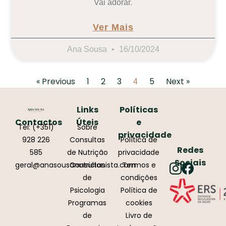
Vai adorar.
Ver Mais
Ana Sousa
16/10/2024
« Previous
1
2
3
5
Next »
4
Links
Políticas
Contactos
Úteis
e
Tel: (+351)
Sobre
privacidade
928 226
Consultas
Política de
Redes
585
de Nutrição
privacidade
Sociais
geral@anasousanutricionista.com
Consultas
Termos e
de
condições
Psicologia
Política de
Programas
cookies
de
Livro de