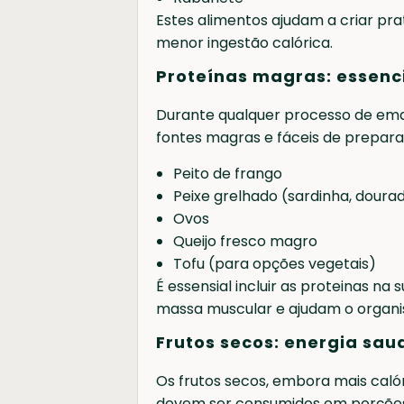
Estes alimentos ajudam a criar pra
menor ingestão calórica.
Proteínas magras: essenc
Durante qualquer processo de emag
fontes magras e fáceis de prepara
Peito de frango
Peixe grelhado (sardinha, doura
Ovos
Queijo fresco magro
Tofu (para opções vegetais)
É essensial incluir as proteinas 
massa muscular e ajudam o organis
Frutos secos: energia sa
Os frutos secos, embora mais calóri
devem ser consumidos em porções 