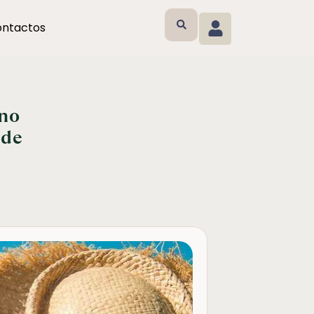
ntactos
 no
 de