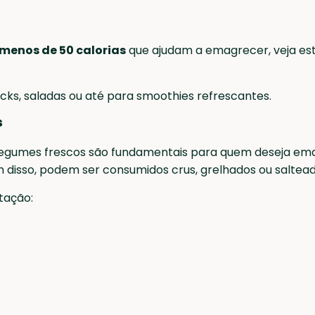
 menos de 50 calorias
que ajudam a emagrecer, veja est
acks, saladas ou até para smoothies refrescantes.
s
legumes frescos são fundamentais para quem deseja ema
lém disso, podem ser consumidos crus, grelhados ou saltea
tação: