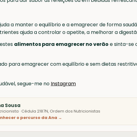
os para dar sabor às refeições ou em bebidas refrescant
juda a manter o equilíbrio e a emagrecer de forma saudá
utrientes ajuda a controlar o apetite, a melhorar a diges
 estes
alimentos para emagrecer no verão
e sinta-se 
do para emagrecer com equilíbrio e sem dietas restritiva
audável, segue-me no
Instagram
na Sousa
tricionista · Cédula 2187N, Ordem dos Nutricionistas
nhecer o percurso da Ana →