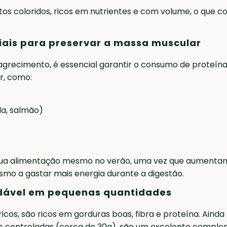
tos coloridos, ricos em nutrientes e com volume, o que c
iais para preservar a massa muscular
recimento, é essencial garantir o consumo de proteínas 
r, como:
da, salmão)
na sua alimentação mesmo no verão, uma vez que aumenta
mo a gastar mais energia durante a digestão.
udável em pequenas quantidades
cos, são ricos em gorduras boas, fibra e proteína. Ainda 
controladas (cerca de 30g), são um excelente complem