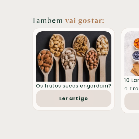
Também
vai gostar:
10 La
Os frutos secos engordam?
o Tra
Ler artigo