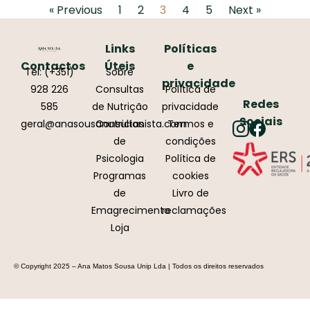
« Previous
1
2
4
5
Next »
3
Links
Políticas
Contactos
Úteis
e
Tel: (+351)
Sobre
privacidade
928 226
Consultas
Política de
Redes
585
de Nutrição
privacidade
Sociais
geral@anasousanutricionista.com
Consultas
Termos e
de
condições
Psicologia
Política de
Programas
cookies
de
Livro de
Emagrecimento
reclamações
Loja
© Copyright 2025 – Ana Matos Sousa Unip Lda | Todos os direitos reservados