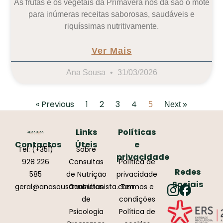
As frutas e os vegetais da Primavera nos dá são o mote
para inúmeras receitas saborosas, saudáveis e
riquíssimas nutritivamente.
Ver Mais
Ana Sousa
31/03/2026
« Previous
1
2
3
4
5
Next »
Links
Políticas
Contactos
Úteis
e
Tel: (+351)
Sobre
privacidade
928 226
Consultas
Política de
Redes
585
de Nutrição
privacidade
Sociais
geral@anasousanutricionista.com
Consultas
Termos e
de
condições
Psicologia
Política de