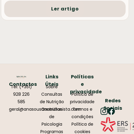
Ler artigo
Links
Políticas
Contactos
Úteis
e
Tel: (+351)
Sobre
privacidade
928 226
Consultas
Política de
Redes
585
de Nutrição
privacidade
Sociais
geral@anasousanutricionista.com
Consultas
Termos e
de
condições
Psicologia
Política de
Programas
cookies