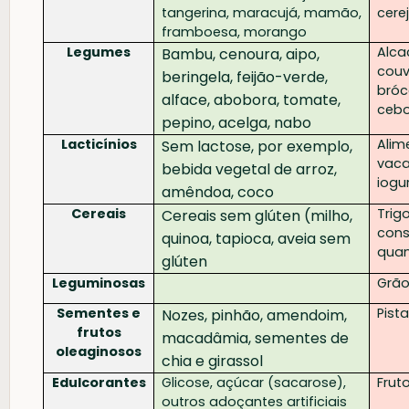
tangerina, maracujá, mamão,
cere
framboesa, morango
Legumes
Alca
Bambu, cenoura, aipo,
couv
beringela, feijão-verde,
bróc
alface, abobora, tomate,
cebol
pepino, acelga, nabo
Lacticínios
Alim
Sem lactose, por exemplo,
vaca
bebida vegetal de arroz,
iogur
amêndoa, coco
Cereais
Trig
Cereais sem glúten (milho,
cons
quinoa, tapioca, aveia sem
quan
glúten
Leguminosas
Grão-
Sementes e
Pist
Nozes, pinhão, amendoim,
frutos
macadâmia, sementes de
oleaginosos
chia e girassol
Edulcorantes
Glicose, açúcar (sacarose),
Frut
outros adoçantes artificiais