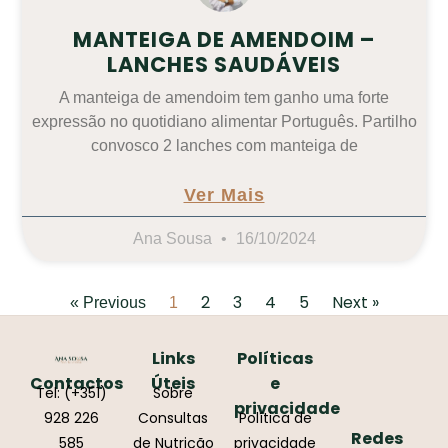
MANTEIGA DE AMENDOIM –
LANCHES SAUDÁVEIS
A manteiga de amendoim tem ganho uma forte
expressão no quotidiano alimentar Português. Partilho
convosco 2 lanches com manteiga de
Ver Mais
Ana Sousa
16/10/2024
2
3
4
5
Next »
« Previous
1
Links
Políticas
Contactos
Úteis
e
Tel: (+351)
Sobre
privacidade
928 226
Consultas
Política de
Redes
585
de Nutrição
privacidade