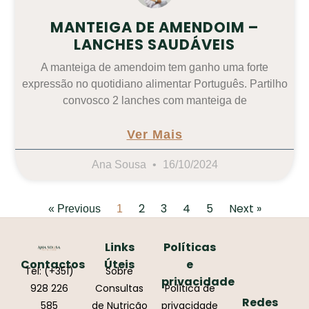
MANTEIGA DE AMENDOIM –
LANCHES SAUDÁVEIS
A manteiga de amendoim tem ganho uma forte
expressão no quotidiano alimentar Português. Partilho
convosco 2 lanches com manteiga de
Ver Mais
Ana Sousa
16/10/2024
2
3
4
5
Next »
« Previous
1
Links
Políticas
Contactos
Úteis
e
Tel: (+351)
Sobre
privacidade
928 226
Consultas
Política de
Redes
585
de Nutrição
privacidade