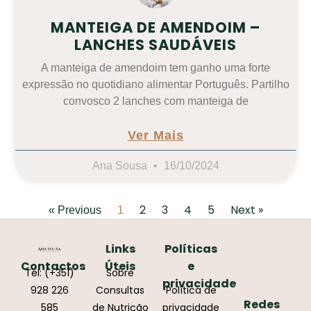
MANTEIGA DE AMENDOIM –
LANCHES SAUDÁVEIS
A manteiga de amendoim tem ganho uma forte
expressão no quotidiano alimentar Português. Partilho
convosco 2 lanches com manteiga de
Ver Mais
Ana Sousa
16/10/2024
2
3
4
5
Next »
« Previous
1
Links
Políticas
Contactos
Úteis
e
Tel: (+351)
Sobre
privacidade
928 226
Consultas
Política de
Redes
585
de Nutrição
privacidade