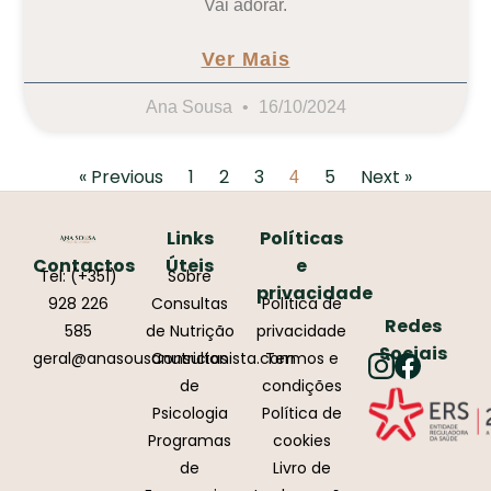
Vai adorar.
Ver Mais
Ana Sousa
16/10/2024
« Previous
1
2
3
5
Next »
4
Links
Políticas
Contactos
Úteis
e
Tel: (+351)
Sobre
privacidade
928 226
Consultas
Política de
Redes
585
de Nutrição
privacidade
Sociais
geral@anasousanutricionista.com
Consultas
Termos e
de
condições
Psicologia
Política de
Programas
cookies
de
Livro de