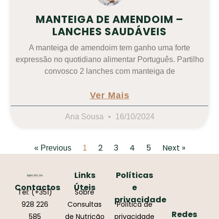
MANTEIGA DE AMENDOIM –
LANCHES SAUDÁVEIS
A manteiga de amendoim tem ganho uma forte
expressão no quotidiano alimentar Português. Partilho
convosco 2 lanches com manteiga de
Ver Mais
Ana Sousa
16/10/2024
2
3
4
5
Next »
« Previous
1
Links
Políticas
Contactos
Úteis
e
Tel: (+351)
Sobre
privacidade
928 226
Consultas
Política de
Redes
585
de Nutrição
privacidade