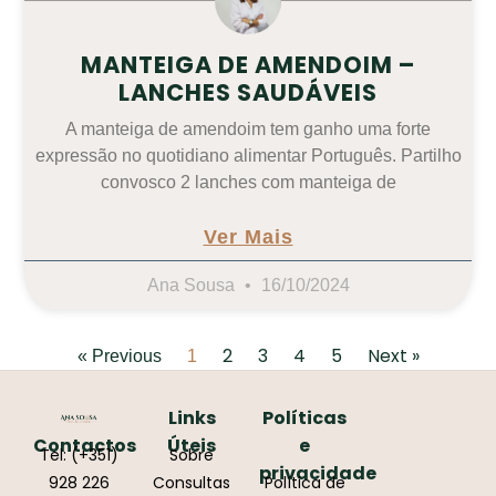
MANTEIGA DE AMENDOIM –
LANCHES SAUDÁVEIS
A manteiga de amendoim tem ganho uma forte
expressão no quotidiano alimentar Português. Partilho
convosco 2 lanches com manteiga de
Ver Mais
Ana Sousa
16/10/2024
2
3
4
5
Next »
« Previous
1
Links
Políticas
Contactos
Úteis
e
Tel: (+351)
Sobre
privacidade
928 226
Consultas
Política de