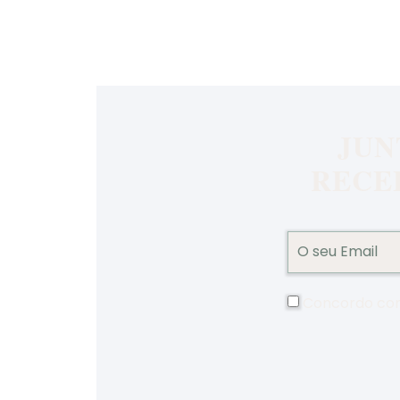
JUN
RECE
Concordo co