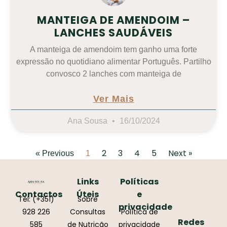
MANTEIGA DE AMENDOIM –
LANCHES SAUDÁVEIS
A manteiga de amendoim tem ganho uma forte
expressão no quotidiano alimentar Português. Partilho
convosco 2 lanches com manteiga de
Ver Mais
Ana Sousa
16/10/2024
2
3
4
5
Next »
« Previous
1
Links
Políticas
Contactos
Úteis
e
Tel: (+351)
Sobre
privacidade
928 226
Consultas
Política de
Redes
585
de Nutrição
privacidade