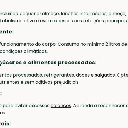
s, incluindo pequeno-almoço, lanches intermédios, almoço,
bolismo ativo e evita excessos nas refeições principais.
ente:
 funcionamento do corpo. Consuma no mínimo 2 litros de
 condições climáticas.
çúcares e alimentos processados:
mentos processados, refrigerantes,
doces e salgados
. Opt
rientes e sem aditivos prejudiciais.
:
s para evitar excessos
calóricos
. Aprenda a reconhecer 
os.
rais: