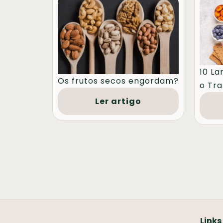
10 La
Os frutos secos engordam?
o Tra
Ler artigo
Links