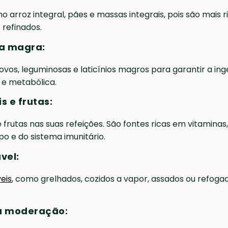
o arroz integral, pães e massas integrais, pois são mais 
refinados.
na magra:
vos, leguminosas e laticínios magros para garantir a in
e metabólica.
s e frutas:
rutas nas suas refeições. São fontes ricas em vitaminas, 
o e do sistema imunitário.
vel:
eis
, como grelhados, cozidos a vapor, assados ou refoga
e a moderação: