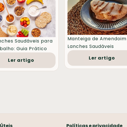
Manteiga de Amendoim
nches Saudáveis para
Lanches Saudáveis
balho: Guia Prático
Ler artigo
Ler artigo
 Úteis
Políticas e privacidade