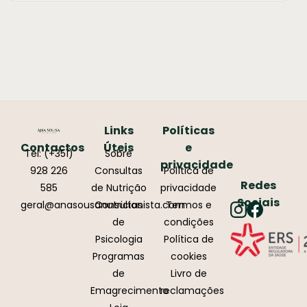
Links
Políticas
Contactos
Úteis
e
Tel: (+351)
Sobre
privacidade
928 226
Consultas
Política de
Redes
585
de Nutrição
privacidade
Sociais
geral@anasousanutricionista.com
Consultas
Termos e
de
condições
Psicologia
Política de
Programas
cookies
de
Livro de
Emagrecimento
reclamações