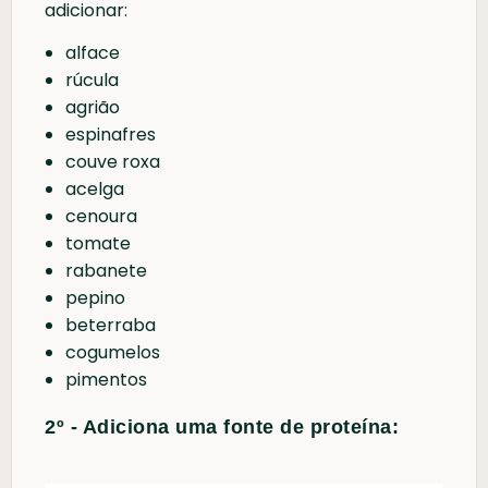
adicionar:
alface
rúcula
agrião
espinafres
couve roxa
acelga
cenoura
tomate
rabanete
pepino
beterraba
cogumelos
pimentos
2º - Adiciona uma fonte de proteína: