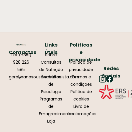
Links
Políticas
Contactos
Úteis
e
Tel: (+351)
Sobre
privacidade
928 226
Consultas
Política de
Redes
585
de Nutrição
privacidade
Sociais
geral@anasousanutricionista.com
Consultas
Termos e
de
condições
Psicologia
Política de
Programas
cookies
de
Livro de
Emagrecimento
reclamações
Loja