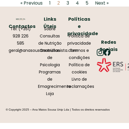
« Previous
1
3
4
5
Next »
2
Links
Políticas
Contactos
Úteis
e
Tel: (+351)
Sobre
privacidade
928 226
Consultas
Política de
Redes
585
de Nutrição
privacidade
Sociais
geral@anasousanutricionista.com
Consultas
Termos e
de
condições
Psicologia
Política de
Programas
cookies
de
Livro de
Emagrecimento
reclamações
Loja
© Copyright 2025 – Ana Matos Sousa Unip Lda | Todos os direitos reservados