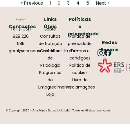
« Previous
1
3
4
5
Next »
2
Links
Políticas
Contactos
Úteis
e
Tel: (+351)
Sobre
privacidade
928 226
Consultas
Política de
Redes
585
de Nutrição
privacidade
Sociais
geral@anasousanutricionista.com
Consultas
Termos e
de
condições
Psicologia
Política de
Programas
cookies
de
Livro de
Emagrecimento
reclamações
Loja
© Copyright 2025 – Ana Matos Sousa Unip Lda | Todos os direitos reservados