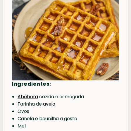
Ingredientes:
Abóbora
cozida e esmagada
Farinha de
aveia
Ovos
Canela e baunilha a gosto
Mel