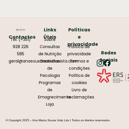
Links
Políticas
Contactos
Úteis
e
Tel: (+351)
Sobre
privacidade
928 226
Consultas
Política de
Redes
585
de Nutrição
privacidade
Sociais
geral@anasousanutricionista.com
Consultas
Termos e
de
condições
Psicologia
Política de
Programas
cookies
de
Livro de
Emagrecimento
reclamações
Loja
© Copyright 2025 – Ana Matos Sousa Unip Lda | Todos os direitos reservados