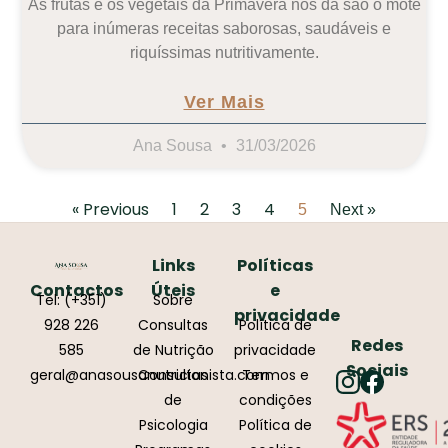
As frutas e os vegetais da Primavera nos dá são o mote
para inúmeras receitas saborosas, saudáveis e
riquíssimas nutritivamente.
Ver Mais
Ana Sousa
31/03/2026
« Previous
1
2
3
4
5
Next »
Links
Políticas
Contactos
Úteis
e
Tel: (+351)
Sobre
privacidade
928 226
Consultas
Política de
Redes
585
de Nutrição
privacidade
Sociais
geral@anasousanutricionista.com
Consultas
Termos e
de
condições
Psicologia
Política de