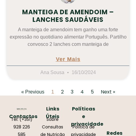
MANTEIGA DE AMENDOIM –
LANCHES SAUDÁVEIS
A manteiga de amendoim tem ganho uma forte
expressão no quotidiano alimentar Português. Partilho
convosco 2 lanches com manteiga de
Ver Mais
Ana Sousa
16/10/2024
2
3
4
5
Next »
« Previous
1
Links
Políticas
Contactos
Úteis
e
Tel: (+351)
Sobre
privacidade
928 226
Consultas
Política de
Redes
585
de Nutrição
privacidade