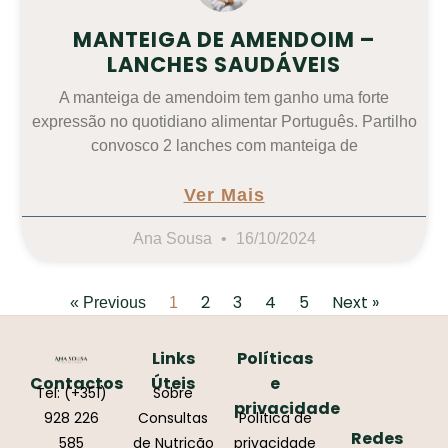
MANTEIGA DE AMENDOIM –
LANCHES SAUDÁVEIS
A manteiga de amendoim tem ganho uma forte
expressão no quotidiano alimentar Português. Partilho
convosco 2 lanches com manteiga de
Ver Mais
Ana Sousa
16/10/2024
2
3
4
5
Next »
« Previous
1
Links
Políticas
Contactos
Úteis
e
Tel: (+351)
Sobre
privacidade
928 226
Consultas
Política de
Redes
585
de Nutrição
privacidade