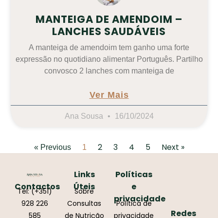
MANTEIGA DE AMENDOIM –
LANCHES SAUDÁVEIS
A manteiga de amendoim tem ganho uma forte
expressão no quotidiano alimentar Português. Partilho
convosco 2 lanches com manteiga de
Ver Mais
Ana Sousa
16/10/2024
2
3
4
5
Next »
« Previous
1
Links
Políticas
Contactos
Úteis
e
Tel: (+351)
Sobre
privacidade
928 226
Consultas
Política de
Redes
585
de Nutrição
privacidade