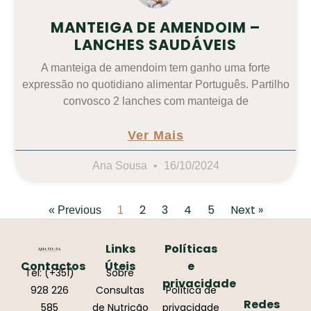
MANTEIGA DE AMENDOIM –
LANCHES SAUDÁVEIS
A manteiga de amendoim tem ganho uma forte
expressão no quotidiano alimentar Português. Partilho
convosco 2 lanches com manteiga de
Ver Mais
Ana Sousa
16/10/2024
2
3
4
5
Next »
« Previous
1
Links
Políticas
Contactos
Úteis
e
Tel: (+351)
Sobre
privacidade
928 226
Consultas
Política de
Redes
585
de Nutrição
privacidade