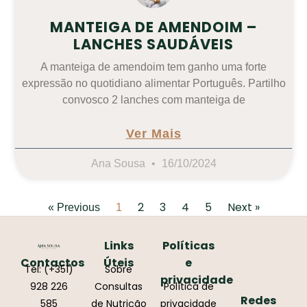
MANTEIGA DE AMENDOIM –
LANCHES SAUDÁVEIS
A manteiga de amendoim tem ganho uma forte
expressão no quotidiano alimentar Português. Partilho
convosco 2 lanches com manteiga de
Ver Mais
Ana Sousa
16/10/2024
2
3
4
5
Next »
« Previous
1
Links
Políticas
Contactos
Úteis
e
Tel: (+351)
Sobre
privacidade
928 226
Consultas
Política de
Redes
585
de Nutrição
privacidade