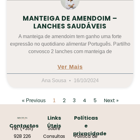
MANTEIGA DE AMENDOIM –
LANCHES SAUDÁVEIS
A manteiga de amendoim tem ganho uma forte
expressão no quotidiano alimentar Português. Partilho
convosco 2 lanches com manteiga de
Ver Mais
Ana Sousa
16/10/2024
2
3
4
5
Next »
« Previous
1
Links
Políticas
Contactos
Úteis
e
Tel: (+351)
Sobre
privacidade
928 226
Consultas
Política de