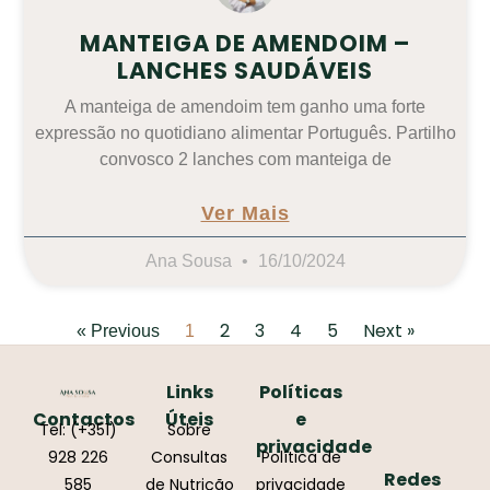
MANTEIGA DE AMENDOIM –
LANCHES SAUDÁVEIS
A manteiga de amendoim tem ganho uma forte
expressão no quotidiano alimentar Português. Partilho
convosco 2 lanches com manteiga de
Ver Mais
Ana Sousa
16/10/2024
2
3
4
5
Next »
« Previous
1
Links
Políticas
Contactos
Úteis
e
Tel: (+351)
Sobre
privacidade
928 226
Consultas
Política de
Redes
585
de Nutrição
privacidade