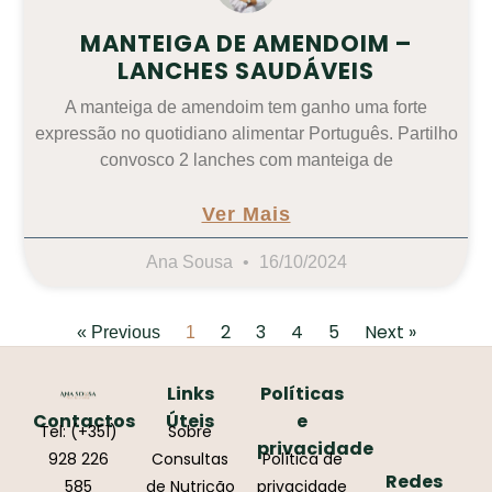
MANTEIGA DE AMENDOIM –
LANCHES SAUDÁVEIS
A manteiga de amendoim tem ganho uma forte
expressão no quotidiano alimentar Português. Partilho
convosco 2 lanches com manteiga de
Ver Mais
Ana Sousa
16/10/2024
2
3
4
5
Next »
« Previous
1
Links
Políticas
Contactos
Úteis
e
Tel: (+351)
Sobre
privacidade
928 226
Consultas
Política de
Redes
585
de Nutrição
privacidade